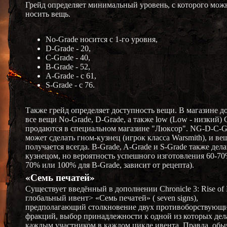
Грейд определяет минимальный уровень, с которого мож
носить вещь.
No-Grade носится с 1-го уровня,
D-Grade - 20,
C-Grade - 40,
B-Grade - 52,
A-Grade - c 61,
S-Grade - c 76.
Также грейд определяет доступность вещи. В магазине 
все вещи No-Grade, D-Grade, а также low (Low - низкий) 
продаются в специальном магазине "Люксор". NG-D-C-G
может сделать гном-кузнец (игрок класса Warsmith), и ве
получается всегда. В-Grade, A-Grade и S-Grade также дел
кузнецом, но вероятность успешного изготовления 60-70
70% или 100% для B-Grade, зависит от рецепта).
«Семь печатей»
Существует введённый в дополнении Chronicle 3: Rise of 
глобальный ивент> «Семь печатей» ( seven signs),
предполагающий столкновение двух противоборствующ
фракций, выбор принадлежности к одной из которых дел
каждым участником в каждом цикле ивента. Правда, обы