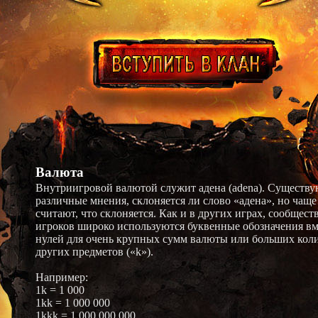
Валюта
Внутриигровой валютой служит адена (adena). Существу
различные мнения, склоняется ли слово «адена», но чаще
считают, что склоняется. Как и в других играх, сообщест
игроков широко используются буквенные обозначения вм
нулей для очень крупных сумм валюты или больших кол
других предметов («k»).
Например:
1k = 1 000
1kk = 1 000 000
1kkk = 1 000 000 000.