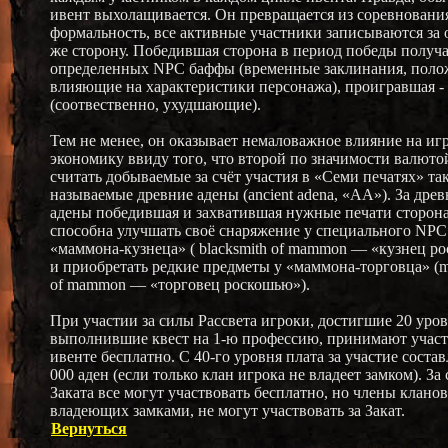
ивент выхолащивается. Он превращается из соревновани
формальность, все активные участники записываются за 
же сторону. Победившая сторона в период победы получа
определенных NPC баффы (временные заклинания, поло
влияющие на характеристики персонажа), проигравшая -
(соотвественно, ухудшающие).
Тем не менее, он оказывает немаловажное влияние на иг
экономику ввиду того, что второй по значимости валют
считать добываемые за счёт участия в «Семи печатях» та
называемые древние адены (ancient adena, «AA»). За дре
адены победившая и захватившая нужные печати сторон
способна улучшать своё снаряжение у специального NPC
«маммона-кузнеца» ( blacksmith of mammon — «кузнец р
и приобретать редкие предметы у «маммона-торговца» (m
of mammon — «торговец роскошью»).
При участии за силы Рассвета игроки, достигшие 20 уров
выполнившие квест на 1-ю профессию, принимают участ
ивенте бесплатно. С 40-го уровня плата за участие состав
000 аден (если только клан игрока не владеет замком). За
Заката все могут участвовать бесплатно, но члены кланов
владеющих замками, не могут участвовать за Закат.
Вернуться