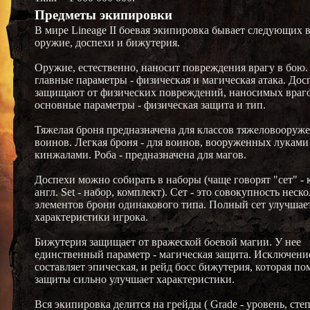
Предметы экипировки
В мире Lineage II боевая экипировка бывает следующих 
оружие, доспехи и бижутерия.
Оружие, естественно, наносит повреждения врагу в бою.
главные параметры - физическая и магическая атака. Дос
защищают от физических повреждений, наносимых враго
основные параметры - физическая защита и тип.
Тяжелая броня предназначена для классов тяжеловооруж
воинов. Легкая броня - для воинов, вооруженных луками
кинжалами. Роба - предназначена для магов.
Доспехи можно собирать в наборы (чаще говорят "сет" - 
англ. Set - набор, комплект). Сет - это совокупность неск
элементов брони одинакового типа. Полный сет улучшае
характеристики игрока.
Бижутерия защищает от вражеской боевой магии. У нее
единственный параметр - магическая защита. Исключени
составляет эпическая, и рейд босс бижутерия, которая п
защиты сильно улучшает характеристики.
Вся экипировка делится на грейды ( Grade - уровень, степ